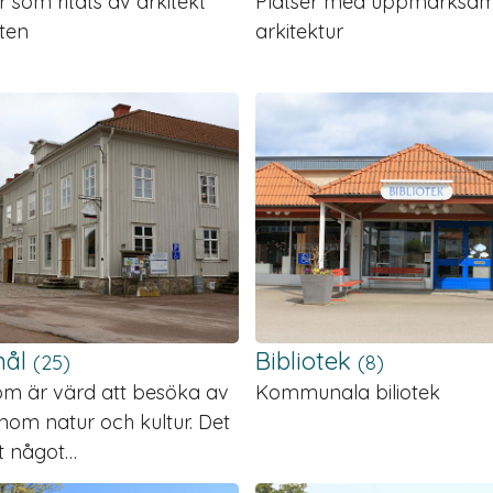
som ritats av arkitekt
Platser med uppmärks
ten
arkitektur
mål
Bibliotek
(25)
(8)
om är värd att besöka av
Kommunala biliotek
 inom natur och kultur. Det
st något…