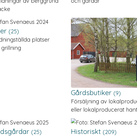
ildningar av berggrund
och gårdar
täcke
ser
(25)
rdningställda platser
 grillning
Gårdsbutiker
(9)
Försäljning av lokalprod
eller lokalproducerat hant
ds­gårdar
Historiskt
(25)
(209)