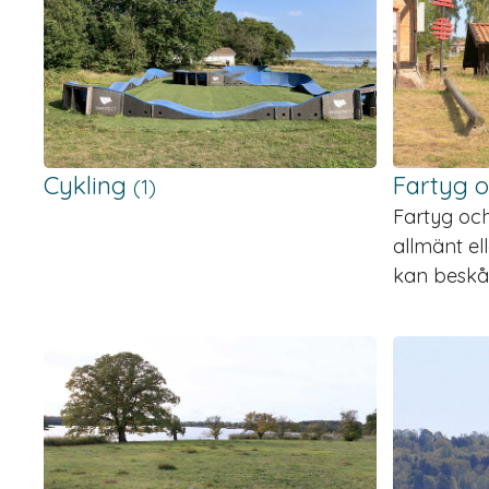
Cykling
Fartyg 
(1)
Fartyg och
allmänt ell
kan beskåd