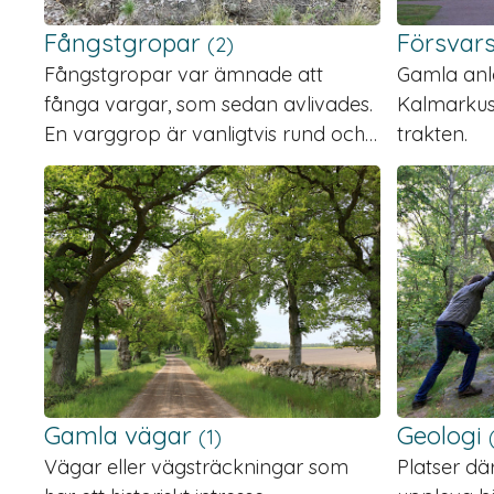
Fångstgropar
Försvar
(2)
Fångstgropar var ämnade att
Gamla anlä
fånga vargar, som sedan avlivades.
Kalmarkus
En varggrop är vanligtvis rund och…
trakten.
Gamla vägar
Geologi
(1)
Vägar eller vägsträckningar som
Platser dä