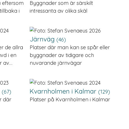
a eftersom
Byggnader som är särskilt
illbaka i
intressanta av olika skäl
Järnväg
(46)
r de allra
Platser där man kan se spår eller
ävd i en
byggnader av tidigare och
r av…
nuvarande järnvägar
r
Kvarnholmen i Kalmar
(67)
(129)
r där
Platser på Kvarnholmen i Kalmar