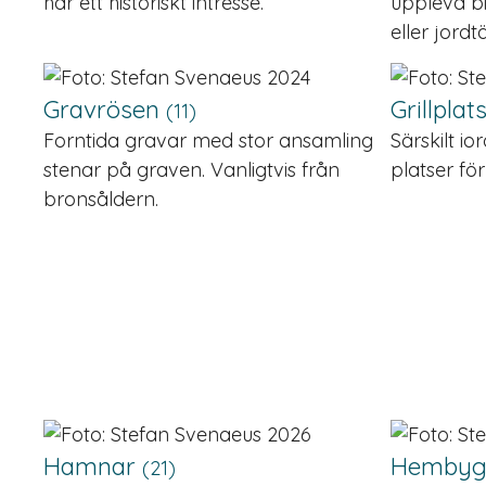
har ett historiskt intresse.
uppleva b
eller jord
Gravrösen
Grillplat
(11)
Forntida gravar med stor ansamling
Särskilt io
stenar på graven. Vanligtvis från
platser för
bronsåldern.
Hamnar
Hembyg
(21)