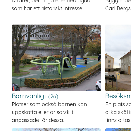
Affärer, befintliga eller nedlagda,
Byggnader 
som har ett historiskt intresse.
Carl Bergs
Barnvänligt
Besöks
(26)
Platser som också barnen kan
En plats s
uppskatta eller är särskilt
olika skäl
anpassade för dessa.
finns ofta