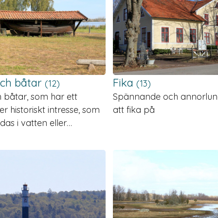
och båtar
Fika
(12)
(13)
 båtar, som har ett
Spännande och annorlund
er historiskt intresse, som
att fika på
as i vatten eller…