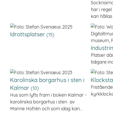
Socknarna
har i rege
kan hållas
Idrottsplatser
(15)
Industr
Platser d
tidigare i
Karolinska borgarhus i sten i
Klockst
Kalmar
Fristående
(10)
kyrkklocko
Hus som lyfts fram i boken Kalmar -
karolinska borgarhus i sten av
Manne Hofrén och som idag kan…