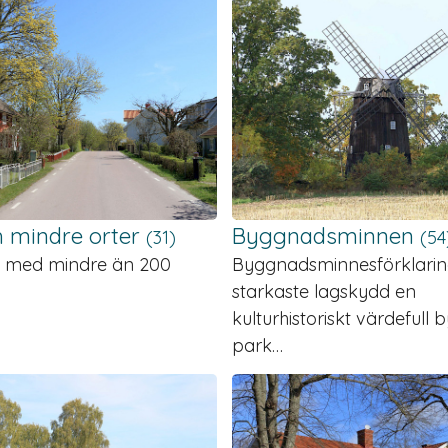
h mindre orter
Byggnads­minnen
(31)
(54
 med mindre än 200
Byggnadsminnesförklarin
starkaste lagskydd en
kulturhistoriskt värdefull
park…