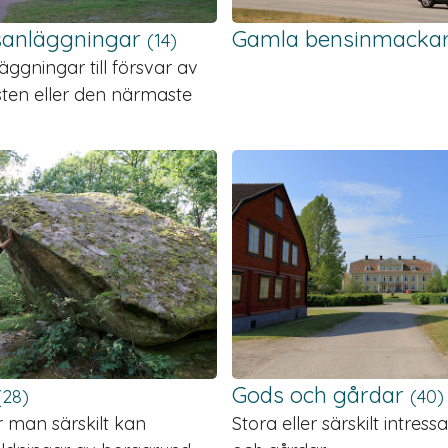
s­anläggningar
Gamla bensinmacka
(14)
ggningar till försvar av
ten eller den närmaste
Gods och gårdar
(28)
(40)
r man särskilt kan
Stora eller särskilt intres