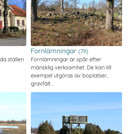
Forn­lämningar
(79)
a ställen
Fornlämningar är spår efter
mänsklig verksamhet. De kan till
exempel utgöras av boplatser,
gravfält…