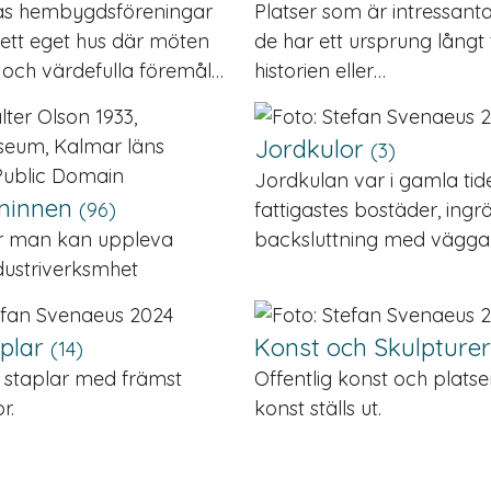
s hembygdsföreningar
Platser som är intressant
l ett eget hus där möten
de har ett ursprung långt t
 och värdefulla föremål…
historien eller…
Jordkulor
(3)
Jordkulan var i gamla tide
iminnen
(96)
fattigastes bostäder, ingr
är man kan uppleva
backsluttning med vägga
ndustriverksmhet
aplar
Konst och Skulpture
(14)
 staplar med främst
Offentlig konst och platse
r.
konst ställs ut.