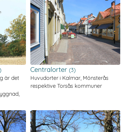
Centralorter
)
(3)
g är det
Huvudorter i Kalmar, Mönsterås
respektive Torsås kommuner
 byggnad,