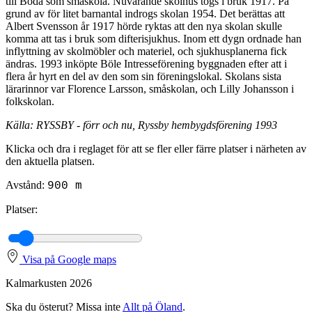
till Boda som småskola. Nuvarande skolhus togs i bruk 1917. På
grund av för litet barnantal indrogs skolan 1954. Det berättas att
Albert Svensson år 1917 hörde ryktas att den nya skolan skulle
komma att tas i bruk som difterisjukhus. Inom ett dygn ordnade han
inflyttning av skolmöbler och materiel, och sjukhusplanerna fick
ändras. 1993 inköpte Böle Intresseförening byggnaden efter att i
flera år hyrt en del av den som sin föreningslokal. Skolans sista
lärarinnor var Florence Larsson, småskolan, och Lilly Johansson i
folkskolan.
Källa: RYSSBY - förr och nu, Ryssby hembygdsförening 1993
Klicka och dra i reglaget för att se fler eller färre platser i närheten av
den aktuella platsen.
Avstånd:
900 m
Platser:
Leaflet
Visa på Google maps
Kalmarkusten 2026
Ska du österut? Missa inte
Allt på Öland
.