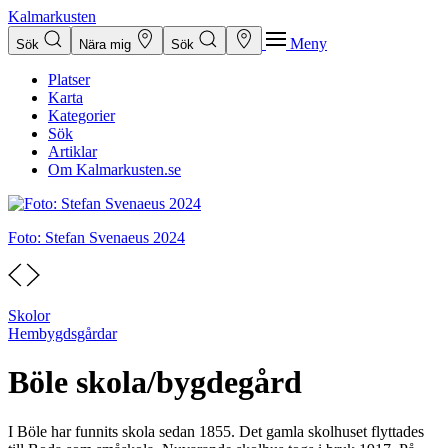
Kalmarkusten
Meny
Sök
Nära mig
Sök
Platser
Karta
Kategorier
Sök
Artiklar
Om Kalmarkusten.se
Foto: Stefan Svenaeus 2024
Skolor
Hembygds­gårdar
Böle skola/bygdegård
I Böle har funnits skola sedan 1855. Det gamla skolhuset flyttades