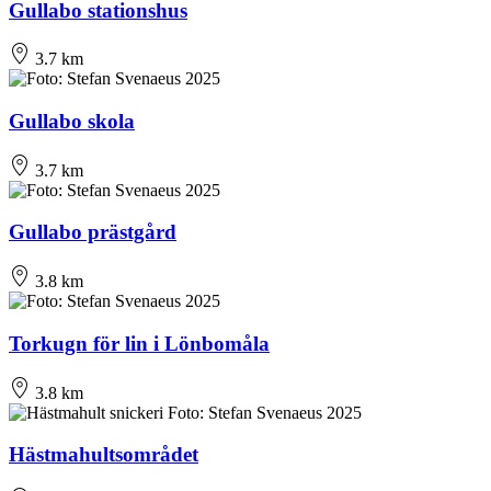
Gullabo stationshus
3.7 km
Gullabo skola
3.7 km
Gullabo prästgård
3.8 km
Torkugn för lin i Lönbomåla
3.8 km
Hästmahultsområdet