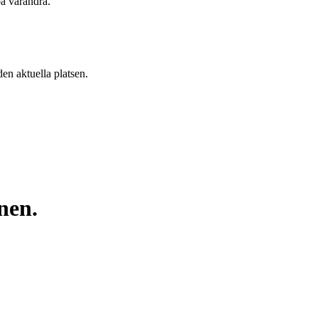
 på varandra.
 den aktuella platsen.
nen.