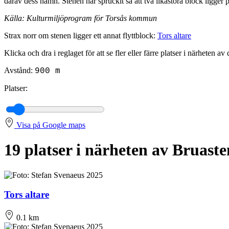
därav dess namn. Stenen har spruckit så att två likastora block ligger
Källa: Kulturmiljöprogram för Torsås kommun
Strax norr om stenen ligger ett annat flyttblock:
Tors altare
Klicka och dra i reglaget för att se fler eller färre platser i närheten av
Avstånd:
900 m
Platser:
Visa på Google maps
19 platser i närheten av Bruaste
Tors altare
0.1 km