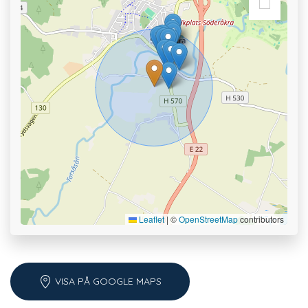
Leaflet
|
©
OpenStreetMap
contributors
VISA PÅ GOOGLE MAPS