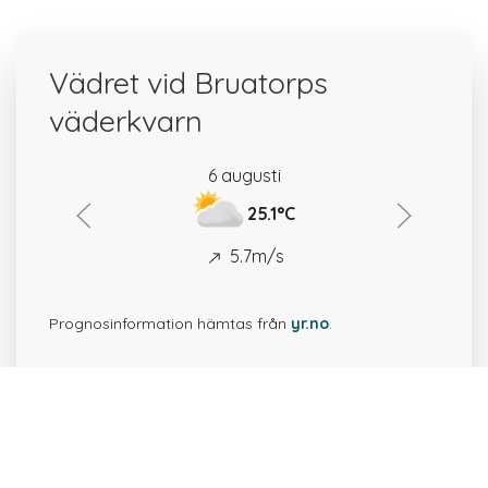
Vädret vid Bruatorps
väderkvarn
6 augusti
25.1°C
5.7m/s
Prognosinformation hämtas från
yr.no
.
41 platser i närheten av