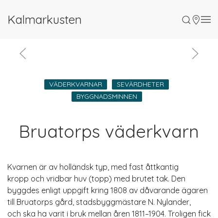
Kalmarkusten
VÄDERKVARNAR
SEVÄRDHETER
BYGGNADS­MINNEN
Bruatorps väderkvarn
Kvarnen är av holländsk typ, med fast åttkantig
kropp och vridbar huv (topp) med brutet tak. Den
byggdes enligt uppgift kring 1808 av dåvarande ägaren
till Bruatorps gård, stadsbyggmästare N. Nylander,
och ska ha varit i bruk mellan åren 1811–1904. Troligen fick