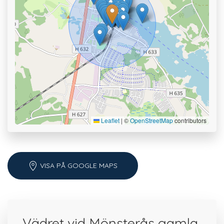
Leaflet
|
©
OpenStreetMap
contributors
VISA PÅ GOOGLE MAPS
Vädret vid Mönsterås gamla