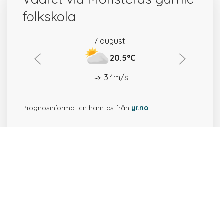
folkskola
7 augusti
20.5°C
3.4m/s
Prognosinformation hämtas från
yr.no
.
50 platser i närheten av
Mönsterås gamla
folkskola.