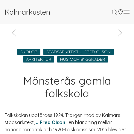
Kalmarkusten
SKOLOR
STADSARKITEKT J. FRED OLSON
ARKITEKTUR
HUS OCH BYGGNADER
Mönsterås gamla
folkskola
Folkskolan uppfördes 1924. Troligen ritad av Kalmars
stadsarkitekt,
J Fred Olson
i en blandning mellan
nationalromantik och 1920-talsklacissism. 2013 blev det