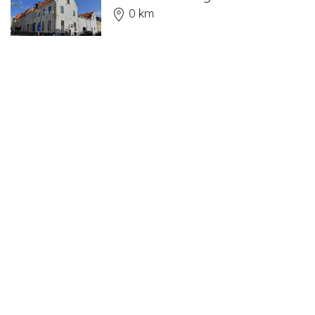
0 km
Hantverkshuset i Kalmar
0 km
Joen Sylvesters gård
0.1 km
Systembolaget - Södra
Långgatan 20 i Kalmar
0.1 km
Gamla Skeppshandeln i
Kalmar
0.1 km
Hillska gården
0.1 km