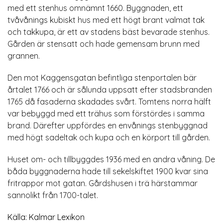
med ett stenhus omnämnt 1660. Byggnaden, ett
tvåvånings kubiskt hus med ett högt brant valmat tak
och takkupa, är ett av stadens bäst bevarade stenhus.
Gården är stensatt och hade gemensam brunn med
grannen.
Den mot Kaggensgatan befintliga stenportalen bär
årtalet 1766 och är sålunda uppsatt efter stadsbranden
1765 då fasaderna skadades svårt. Tomtens norra hälft
var bebyggd med ett trähus som förstördes i samma
brand. Därefter uppfördes en envånings stenbyggnad
med högt sadeltak och kupa och en körport till gården.
Huset om- och tillbyggdes 1936 med en andra våning. De
båda byggnaderna hade till sekelskiftet 1900 kvar sina
fritrappor mot gatan. Gårdshusen i trä härstammar
sannolikt från 1700-talet.
Källa: Kalmar Lexikon