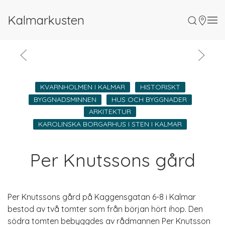
Kalmarkusten
KVARNHOLMEN I KALMAR
HISTORISKT
BYGGNADS­MINNEN
HUS OCH BYGGNADER
ARKITEKTUR
KAROLINSKA BORGARHUS I STEN I KALMAR
Per Knutssons gård
Per Knutssons gård på Kaggensgatan 6-8 i Kalmar
bestod av två tomter som från början hört ihop. Den
södra tomten bebyggdes av rådmannen Per Knutsson