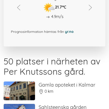
21.7°C
4.9m/s
Prognosinformation hämtas från
yr.no
.
50 platser i närheten av
Per Knutssons gård.
Gamla apoteket i Kalmar
0 km
Sahlsteenska gården