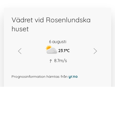
Vädret vid Rosenlundska
huset
6 augusti
23.1°C
8.7m/s
Prognosinformation hämtas från
yr.no
.
50 platser i närheten av