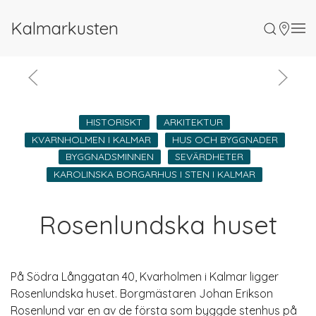
Kalmarkusten
HISTORISKT
ARKITEKTUR
KVARNHOLMEN I KALMAR
HUS OCH BYGGNADER
BYGGNADS­MINNEN
SEVÄRDHETER
KAROLINSKA BORGARHUS I STEN I KALMAR
Rosenlundska huset
På Södra Långgatan 40, Kvarholmen i Kalmar ligger
Rosenlundska huset. Borgmästaren Johan Erikson
Rosenlund var en av de första som byggde stenhus på