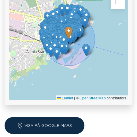
Leaflet
|
©
OpenStreetMap
contributors
VISA PÅ GOOGLE MAPS