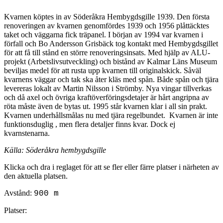
Kvarnen köptes in av Söderåkra Hembygdsgille 1939. Den första
renoveringen av kvarnen genomfördes 1939 och 1956 plåttäcktes
taket och väggarna fick träpanel. I början av 1994 var kvarnen i
förfall och Bo Andersson Grisbäck tog kontakt med Hembygdsgillet
för att få till stånd en större renoveringsinsats. Med hjälp av ALU-
projekt (Arbetslivsutveckling) och bistånd av Kalmar Läns Museum
beviljas medel för att rusta upp kvarnen till originalskick. Såväl
kvarnens väggar och tak ska åter kläs med spån. Både spån och tjära
levereras lokalt av Martin Nilsson i Strömby. Nya vingar tillverkas
och då axel och övriga kraftöverföringsdetajer är hårt angripna av
röta måste även de bytas ut. 1995 står kvarnen klar i all sin prakt.
Kvarnen underhållsmålas nu med tjära regelbundet. Kvarnen är inte
funktionsduglig , men flera detaljer finns kvar. Dock ej
kvarnstenarna.
Källa: Söderåkra hembygdsgille
Klicka och dra i reglaget för att se fler eller färre platser i närheten av
den aktuella platsen.
Avstånd:
900 m
Platser: