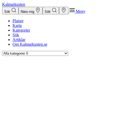
Kalmarkusten
Meny
Sök
Nära mig
Sök
Platser
Karta
Kategorier
Sök
Artiklar
Om Kalmarkusten.se