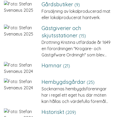
Gårdsbutiker
(9)
Försäljning av lokalproducerad mat
eller lokalproducerat hantverk.
Gästgiverier och
skjutsstationer
(15)
Drottning Kristina utfärdade år 1649
en förordningen "Krogare- och
Gästgifware Ordningh" som blev…
Hamnar
(21)
Hembygds­gårdar
(25)
Socknarnas hembygdsföreningar
har i regel ett eget hus där möten
kan hållas och värdefulla föremål…
Historiskt
(209)