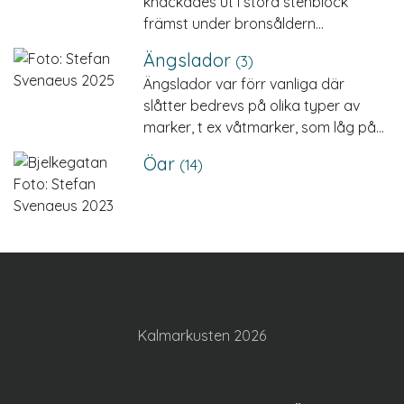
knackades ut i stora stenblock
främst under bronsåldern…
Ängslador
(3)
Ängslador var förr vanliga där
slåtter bedrevs på olika typer av
marker, t ex våtmarker, som låg på…
Öar
(14)
Kalmarkusten 2026