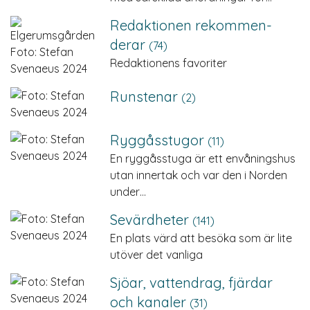
Redaktionen rekommen­
derar
(74)
Redaktionens favoriter
Runstenar
(2)
Ryggåsstugor
(11)
En ryggåsstuga är ett envåningshus
utan innertak och var den i Norden
under…
Sevärdheter
(141)
En plats värd att besöka som är lite
utöver det vanliga
Sjöar, vattendrag, fjärdar
och kanaler
(31)