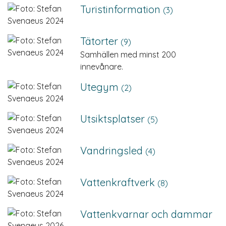
Turist­information
(3)
Tätorter
(9)
Samhällen med minst 200
innevånare.
Utegym
(2)
Utsiktsplatser
(5)
Vandringsled
(4)
Vatten­kraftverk
(8)
Vattenkvarnar och dammar