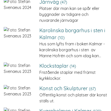
Järnväg
(47)
Platser där man kan se spår eller
byggnader av tidigare och
nuvarande järnvägar
Karolinska borgarhus i sten i
Kalmar
(10)
Hus som lyfts fram i boken Kalmar -
karolinska borgarhus i sten av
Manne Hofrén och som idag kan…
Klockstaplar
(14)
Fristående staplar med främst
kyrkklockor.
Konst och Skulpturer
(67)
Offentlig konst och platser där konst
ställs ut.
Kvarnholmen i Kalmar