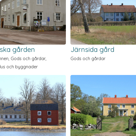
nska gården
Järnsida gård
nen, Gods och gårdar,
Gods och gårdar
Hus och byggnader