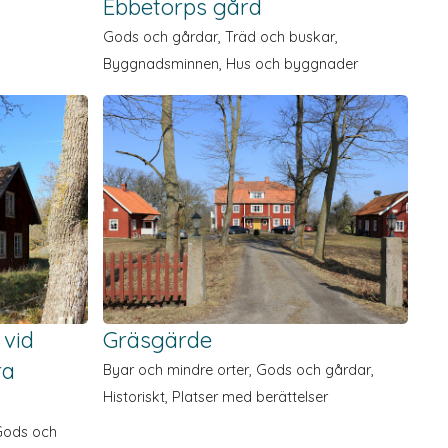
Ebbetorps gård
Gods och gårdar, Träd och buskar,
Byggnads­minnen, Hus och byggnader
vid
Gräsgärde
ra
Byar och mindre orter, Gods och gårdar,
Historiskt, Platser med berättelser
 Gods och