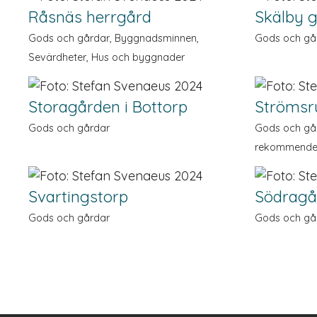
Råsnäs herrgård
Skälby 
Gods och gårdar, Byggnads­minnen,
Gods och gå
Sevärdheter, Hus och byggnader
Storagården i Bottorp
Ströms
Gods och gårdar
Gods och går
rekommen­der
Svartingstorp
Södragår
Gods och gårdar
Gods och gå