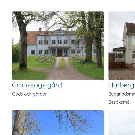
Grönskogs gård
Harberg
Gods och gårdar
Byggnads­min
Besöksmål, 