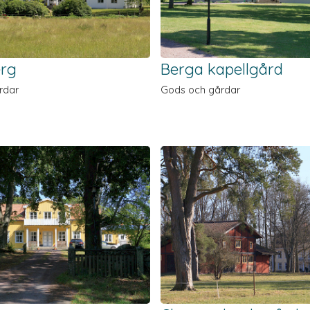
rg
Berga kapellgård
rdar
Gods och gårdar