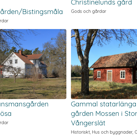
Christinelunds gård
ården/Bistingsmåla
Gods och gårdar
rdar
änsmansgården
Gammal statarlänga 
ösa
gården Mossen i Sto
Vångerslät
rdar
Historiskt, Hus och byggnader,