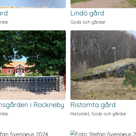
ård
Lindö gård
rdar
Gods och gårdar
sgården i Rockneby
Ristomta gård
rdar
Historiskt, Gods och gårdar