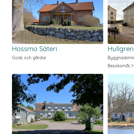
Hossmo Säteri
Hullgre
Gods och gårdar
Byggnads­min
Besöksmål, 