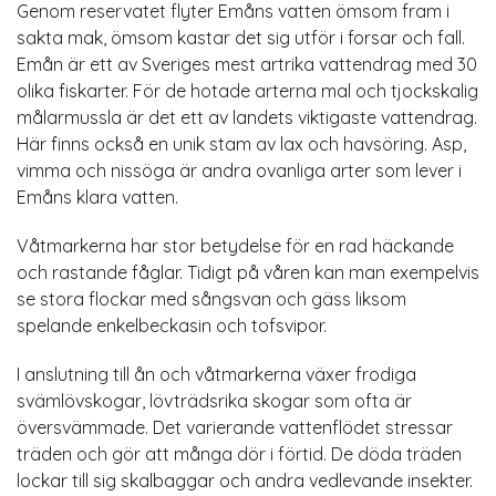
Genom reservatet flyter Emåns vatten ömsom fram i
sakta mak, ömsom kastar det sig utför i forsar och fall.
Emån är ett av Sveriges mest artrika vattendrag med 30
olika fiskarter. För de hotade arterna mal och tjockskalig
målarmussla är det ett av landets viktigaste vattendrag.
Här finns också en unik stam av lax och havsöring. Asp,
vimma och nissöga är andra ovanliga arter som lever i
Emåns klara vatten.
Våtmarkerna har stor betydelse för en rad häckande
och rastande fåglar. Tidigt på våren kan man exempelvis
se stora flockar med sångsvan och gäss liksom
spelande enkelbeckasin och tofsvipor.
I anslutning till ån och våtmarkerna växer frodiga
svämlövskogar, lövträdsrika skogar som ofta är
översvämmade. Det varierande vattenflödet stressar
träden och gör att många dör i förtid. De döda träden
lockar till sig skalbaggar och andra vedlevande insekter.