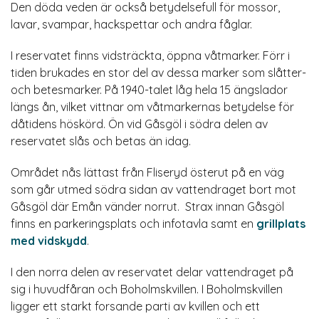
Den döda veden är också betydelsefull för mossor,
lavar, svampar, hackspettar och andra fåglar.
I reservatet finns vidsträckta, öppna våtmarker. Förr i
tiden brukades en stor del av dessa marker som slåtter-
och betesmarker. På 1940-talet låg hela 15 ängslador
längs ån, vilket vittnar om våtmarkernas betydelse för
dåtidens höskörd. Ön vid Gåsgöl i södra delen av
reservatet slås och betas än idag.
Området nås lättast från Fliseryd österut på en väg
som går utmed södra sidan av vattendraget bort mot
Gåsgöl där Emån vänder norrut. Strax innan Gåsgöl
finns en parkeringsplats och infotavla samt en
grillplats
med vidskydd
.
I den norra delen av reservatet delar vattendraget på
sig i huvudfåran och Boholmskvillen. I Boholmskvillen
ligger ett starkt forsande parti av kvillen och ett