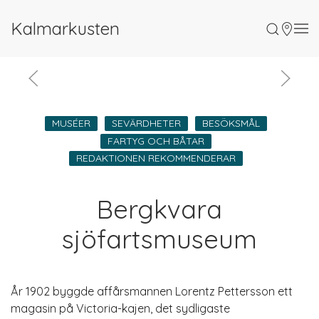
Kalmarkusten
MUSÉER
SEVÄRDHETER
BESÖKSMÅL
FARTYG OCH BÅTAR
REDAKTIONEN REKOMMEN­DERAR
Bergkvara
sjöfartsmuseum
År 1902 byggde affårsmannen Lorentz Pettersson ett
magasin på Victoria-kajen, det sydligaste