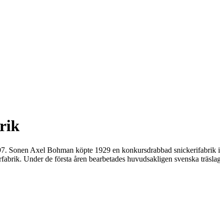
rik
897. Sonen Axel Bohman köpte 1929 en konkursdrabbad snickerifabrik i 
rik. Under de första åren bearbetades huvudsakligen svenska träslag s