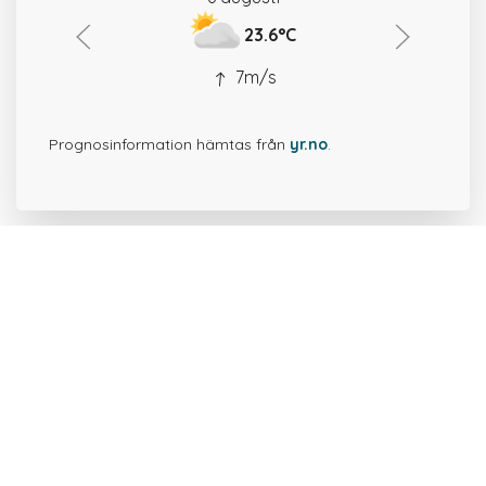
23.6°C
7m/s
Prognosinformation hämtas från
yr.no
.
50 platser i närheten av
Bremerlyckan.
Bremergatan 9 i Gamla stan i
Kalmar
0.1 km
Atterbergska trädgården