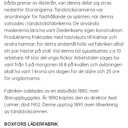
båda grenar av Alsterån, vari denna delar sig strax
nedanför Storängarna. Tändsticksramarna var
anordningar för fasthållande av splinten, när denna
satsades i tändsticksfabrikerna. De använda
maskinerna lära ha varit Diederiksens egen konstruktion.
Produkterna fraktades med hästskjuts till Kalmar och
andra hamnar; för detta ändamål hölls vid fabriken alltid
ett par hästar på stall. Vid denna tid sysselsattes c:a 10
arbetare, till stor del unga flickor. Arbetstiden säges ha
varit från 5 på morgonen till 8 på kvällen och avlöningen
skall ha varit 1 krona om dagen för de äldre och 25 öre
för ungdomarna.
Fabriken ödelades av en eldsvåda 1880, men
återuppbyggdes. År 1890 köptes den av direktör Axel
Lanner, död 1902. Denne upptog 1895 även tillverkning
av tändsticksämnen.
BOXFORS LÄDERFABRIK.