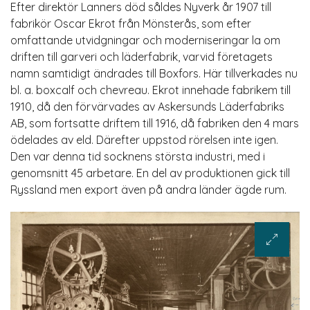
Efter direktör Lanners död såldes Nyverk år 1907 till
fabrikör Oscar Ekrot från Mönsterås, som efter
omfattande utvidgningar och moderniseringar la om
driften till garveri och läderfabrik, varvid företagets
namn samtidigt ändrades till Boxfors. Här tillverkades nu
bl. a. boxcalf och chevreau. Ekrot innehade fabrikem till
1910, då den förvärvades av Askersunds Läderfabriks
AB, som fortsatte driftem till 1916, då fabriken den 4 mars
ödelades av eld. Därefter uppstod rörelsen inte igen.
Den var denna tid socknens största industri, med i
genomsnitt 45 arbetare. En del av produktionen gick till
Ryssland men export även på andra länder ägde rum.