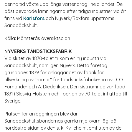
denna tid växte upp längs vattendrag i hela landet. De
bäst bevarade lämningarna efter tidiga industrier vid ån
finns vid
Karlsfors
och Nyverk/Boxfors uppströms
Sandbäckshult.
Källa: Mönsterås översiktsplan
NYVERKS TÄNDSTICKSFABRIK
Vid slutet av 1870-talet tillkom en ny industri vid
Sandbäckshult, nämligen Nyverk. Detta företag
grundades 1879 för anläggandet av fabrik för
tillverkning av "ramar" för tändsticksfabrikerna av D. O.
Fornander och A. Diederiksen. Den sistnämnde var född
1831 i Slesvig-Holstein och i början av 70-talet inflyttad till
Sverige.
Platsen för anläggningen blev där
Sandbäckshultsböndernas gamla mjölkvarn låg, på
nordöstra sidan av den s. k. Kvilleholm, omfluten av de