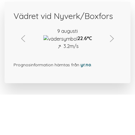
Vädret vid Nyverk/Boxfors
9 augusti
22.6°C
3.2m/s
Prognosinformation hämtas från
yr.no
.
18 platser i närheten av
Nyverk/Boxfors.
Gammal järnvägsbro I vid