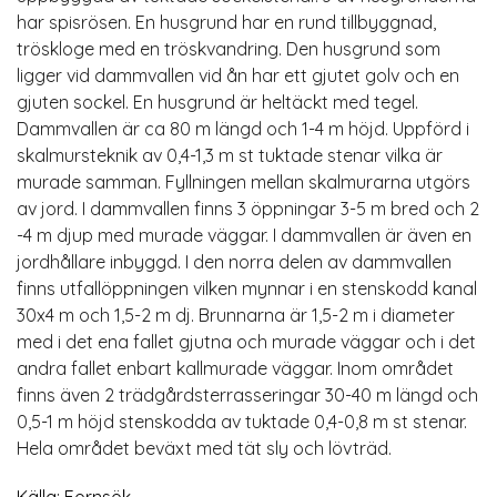
har spisrösen. En husgrund har en rund tillbyggnad,
tröskloge med en tröskvandring. Den husgrund som
ligger vid dammvallen vid ån har ett gjutet golv och en
gjuten sockel. En husgrund är heltäckt med tegel.
Dammvallen är ca 80 m längd och 1-4 m höjd. Uppförd i
skalmursteknik av 0,4-1,3 m st tuktade stenar vilka är
murade samman. Fyllningen mellan skalmurarna utgörs
av jord. I dammvallen finns 3 öppningar 3-5 m bred och 2
-4 m djup med murade väggar. I dammvallen är även en
jordhållare inbyggd. I den norra delen av dammvallen
finns utfallöppningen vilken mynnar i en stenskodd kanal
30x4 m och 1,5-2 m dj. Brunnarna är 1,5-2 m i diameter
med i det ena fallet gjutna och murade väggar och i det
andra fallet enbart kallmurade väggar. Inom området
finns även 2 trädgårdsterrasseringar 30-40 m längd och
0,5-1 m höjd stenskodda av tuktade 0,4-0,8 m st stenar.
Hela området beväxt med tät sly och lövträd.