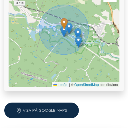
Leaflet
|
©
OpenStreetMap
contributors
VISA PÅ GOOGLE MAPS