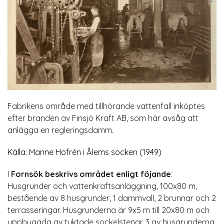
Fabrikens område med tillhörande vattenfall inköptes
efter branden av Finsjö Kraft AB, som här avsåg att
anlägga en regleringsdamm.
Källa: Manne Hofrén i Ålems socken (1949)
I
Fornsök beskrivs området enligt föjande
:
Husgrunder och vattenkraftsanläggning, 100x80 m,
bestående av 8 husgrunder, 1 dammvall, 2 brunnar och 2
terrasseringar. Husgrunderna är 9x5 m till 20x80 m och
uppbyggda av tuktade sockelstenar. 3 av husgrunderna