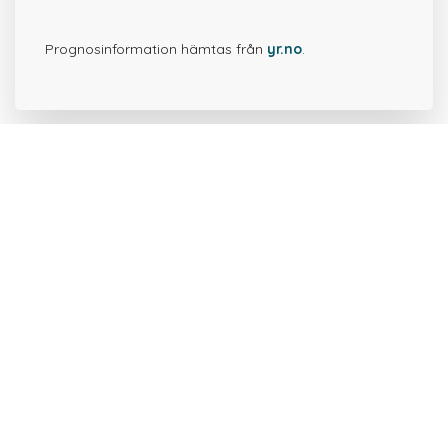
Prognosinformation hämtas från
yr.no
.
38 platser i närheten av
Örebäcken.
Timmernabben
0.1 km
Väderkvarn i Timmernabben
0.1 km