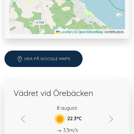
Leaflet
|
©
OpenStreetMap
contributors
VISA PÅ GOOGLE MAPS
Vädret vid Örebäcken
8 augusti
22.3°C
3.3m/s