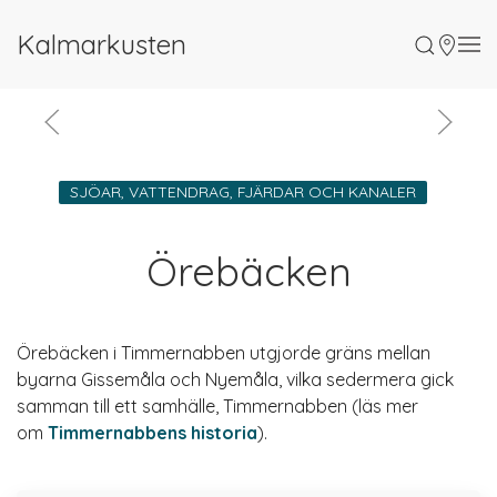
Kalmarkusten
SJÖAR, VATTENDRAG, FJÄRDAR OCH KANALER
Örebäcken
Örebäcken i Timmernabben utgjorde gräns mellan
byarna Gissemåla och Nyemåla, vilka sedermera gick
samman till ett samhälle, Timmernabben (läs mer
om
Timmernabbens historia
).