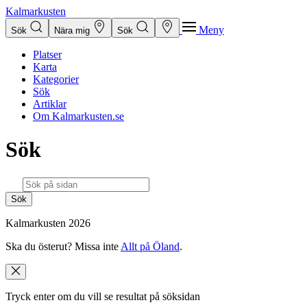
Kalmarkusten
Meny
Sök
Nära mig
Sök
Platser
Karta
Kategorier
Sök
Artiklar
Om Kalmarkusten.se
Sök
Sök
Kalmarkusten 2026
Ska du österut? Missa inte
Allt på Öland
.
Tryck enter om du vill se resultat på söksidan